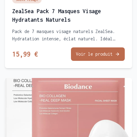
ZealSea Pack 7 Masques Visage
Hydratants Naturels
Pack de 7 masques visage naturels ZealSea.
Hydratation intense, éclat naturel. Idéal
routine peau sensible, cadeau ado fille ou
15,99 €
soirée pyjama. Glow garanti !
Voir le produit