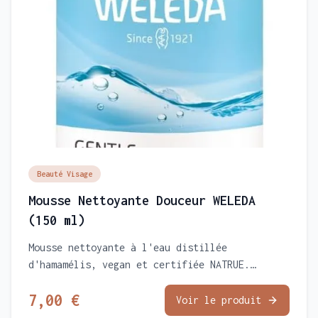
Beauté Visage
Mousse Nettoyante Douceur WELEDA
(150 ml)
Mousse nettoyante à l'eau distillée
d'hamamélis, vegan et certifiée NATRUE.
Nettoie et démaquille sans décaper, en
7,00 €
préservant le film hydrolipidique. Peaux
Voir le produit
normales à mixtes.