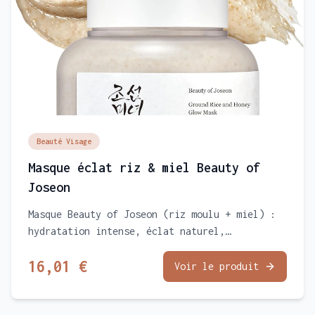
Beauté Visage
Masque éclat riz & miel Beauty of
Joseon
Masque Beauty of Joseon (riz moulu + miel) :
hydratation intense, éclat naturel,
exfoliation douce pour peau terne sèche. Glow
16,01 €
instantané soin coréen vegan.
Voir le produit