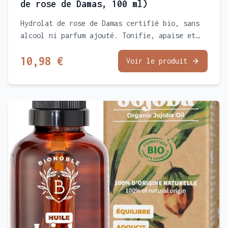
de rose de Damas, 100 ml)
Hydrolat de rose de Damas certifié bio, sans
alcool ni parfum ajouté. Tonifie, apaise et
ravive l'éclat du teint. Flacon verre avec
10,98 €
spray.
Voir le produit