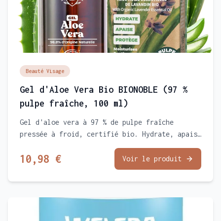
Beauté Visage
Gel d'Aloe Vera Bio BIONOBLE (97 %
pulpe fraîche, 100 ml)
Gel d'aloe vera à 97 % de pulpe fraîche
pressée à froid, certifié bio. Hydrate, apaise
et accompagne la cicatrisation des
10,98 €
imperfections. Texture légère, non collante.
Voir le produit