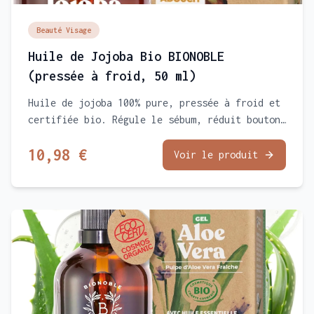
Beauté Visage
Huile de Jojoba Bio BIONOBLE
(pressée à froid, 50 ml)
Huile de jojoba 100% pure, pressée à froid et
certifiée bio. Régule le sébum, réduit boutons
et points noirs sans effet gras. L'huile de
10,98 €
référence des peaux mixtes à grasses.
Voir le produit