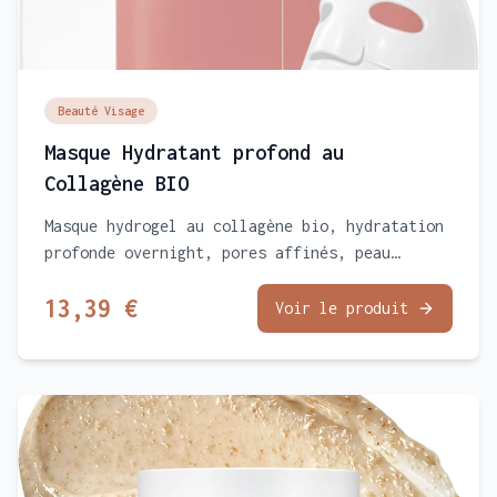
Beauté Visage
Masque Hydratant profond au
Collagène BIO
Masque hydrogel au collagène bio, hydratation
profonde overnight, pores affinés, peau
repulpée et glowy, idéal peaux sensiblesMasque
13,39 €
hydrogel au collagène bio, pour transformer
Voir le produit
votre peau ! Hydratation profonde, pores
affinés, peau repulpée et glowy, idéal peaux
sensibles..